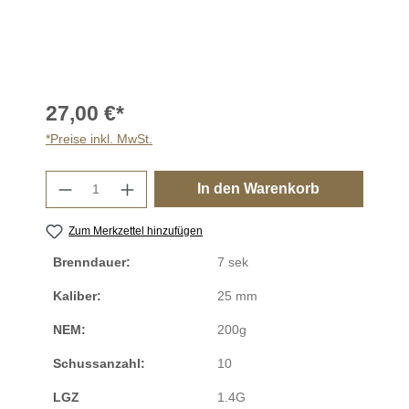
27,00 €*
*Preise inkl. MwSt.
Produkt Anzahl: Gib den gewünschten Wer
In den Warenkorb
Zum Merkzettel hinzufügen
Brenndauer:
7 sek
Kaliber:
25 mm
NEM:
200g
Schussanzahl:
10
LGZ
1.4G