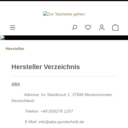
alt springen
Hersteller
Hersteller Verzeichnis
ABA
Adresse: Im Steinbruch 1, 37696 Marienmünster,
Deutschland
Telefon: +49 (0)5276 1257
E-Mail: info@aba-pyrotechnik.de