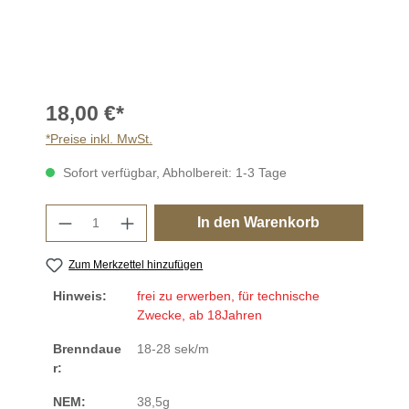
18,00 €*
*Preise inkl. MwSt.
Sofort verfügbar, Abholbereit: 1-3 Tage
Produkt Anzahl: Gib den gewünschten Wer
In den Warenkorb
Zum Merkzettel hinzufügen
Hinweis:
frei zu erwerben, für technische
Zwecke, ab 18Jahren
Brenndaue
18-28 sek/m
r:
NEM:
38,5g