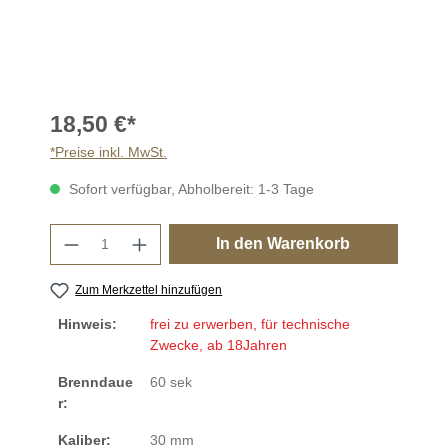
18,50 €*
*Preise inkl. MwSt.
Sofort verfügbar, Abholbereit: 1-3 Tage
Produkt Anzahl: Gib den gewünschten Wer
In den Warenkorb
Zum Merkzettel hinzufügen
Hinweis:
frei zu erwerben, für technische
Zwecke, ab 18Jahren
Brenndaue
60 sek
r:
Kaliber:
30 mm