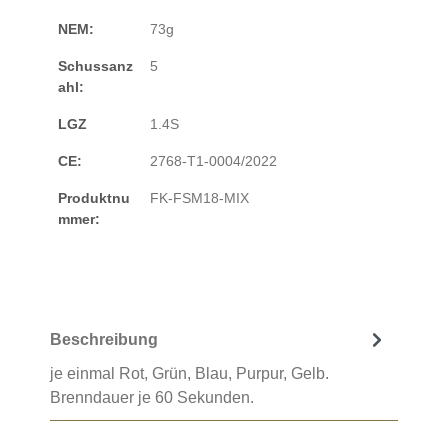
NEM:
73g
Schussanz
5
ahl:
LGZ
1.4S
CE:
2768-T1-0004/2022
Produktnu
FK-FSM18-MIX
mmer:
Beschreibung
je einmal Rot, Grün, Blau, Purpur, Gelb.
Brenndauer je 60 Sekunden.